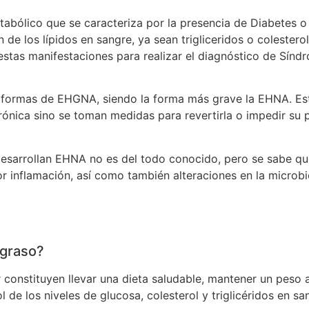
ólico que se caracteriza por la presencia de Diabetes o p
n de los lípidos en sangre, ya sean trigliceridos o colestero
estas manifestaciones para realizar el diagnóstico de Sínd
ormas de EHGNA, siendo la forma más grave la EHNA. Esta
nica sino se toman medidas para revertirla o impedir su pr
desarrollan EHNA no es del todo conocido, pero se sabe qu
r inflamación, así como también alteraciones en la microbio
 graso?
nstituyen llevar una dieta saludable, mantener un peso a
l de los niveles de glucosa, colesterol y triglicéridos en san