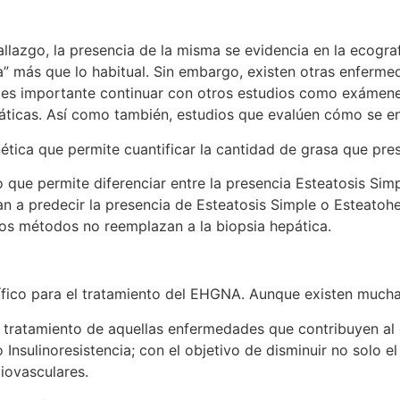
allazgo, la presencia de la misma se evidencia en la ecog
lla” más que lo habitual. Sin embargo, existen otras enfer
 es importante continuar con otros estudios como exámenes
ticas. Así como también, estudios que evalúen cómo se en
tica que permite cuantificar la cantidad de grasa que pres
o que permite diferenciar entre la presencia Esteatosis Sim
a predecir la presencia de Esteatosis Simple o Esteatohepat
os métodos no reemplazan a la biopsia hepática.
cífico para el tratamiento del EHGNA. Aunque existen much
y tratamiento de aquellas enfermedades que contribuyen al
o Insulinoresistencia; con el objetivo de disminuir no solo e
iovasculares.