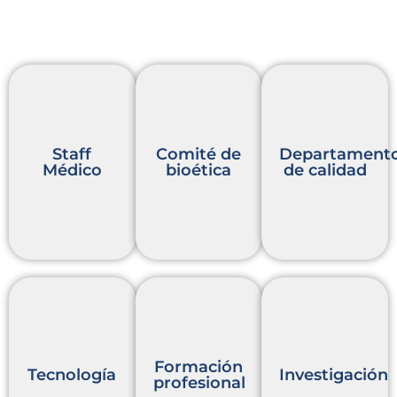
Staff
Comité de
Departament
Médico
bioética
de calidad
Más
Descargar
info
Más
cartilla
info
Rotaciones
y
Fellowship
Ensayos
Formación
Tecnología
Investigación
clínicos
profesional
Carrera de