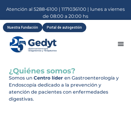
Atención al 5288-6100 | 1171036100 | lunes a viernes
de 08:00 a 20:00 hs
Nuestra Fundación
Portal de autogestión
¿Quiénes somos?
Somos un
Centro líder
en Gastroenterología y
Endoscopía dedicado a la prevención y
atención de pacientes con enfermedades
digestivas.