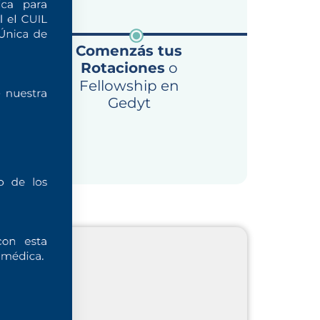
ás
Comenzás tus
o
Rotaciones
o
Fellowship en
Gedyt