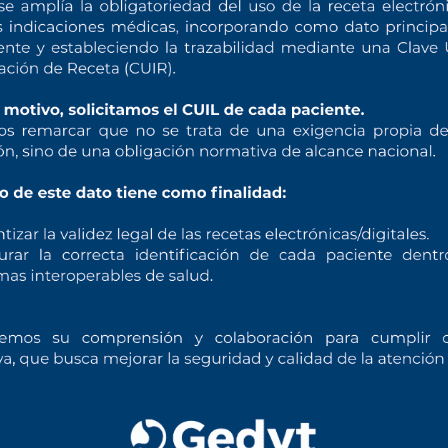
o equipo
Tendrás una
Realiz
sará tu
entrevista
con
el
pag
citud y
el Comité de
lizará
Admisión
a
pre-
ección
condidatos