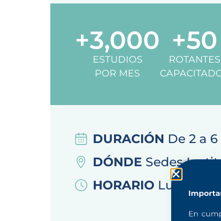
+
3,000
+
50
ESTUDIOS
ROTANTES
POR MES
CAPACITAD
DURACIÓN
De 2 a 6
DÓNDE
Sedes Instit
HORARIO
Lun a Vier