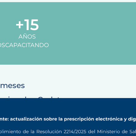
+
15
AÑOS
OS
CAPACITANDO
 meses
ucionales Gedyt
 de 8:00 a 17:00