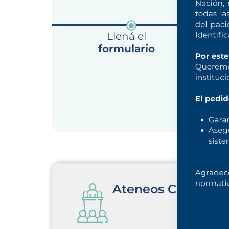
Llená el
Nuestr
formulario
revi
soli
rea
un
sel
de los 
Ateneos Clínicos