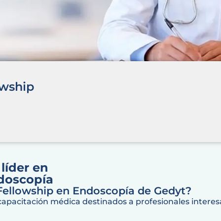
owship
líder en
ndoscopía
 Fellowship en Endoscopía de Gedyt?
pacitación médica destinados a profesionales intere