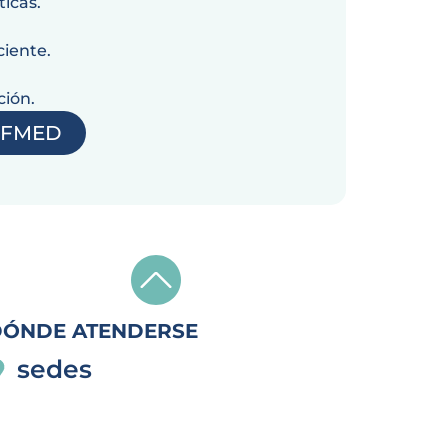
ticas.
ciente.
ción.
e FMED
DÓNDE ATENDERSE
sedes