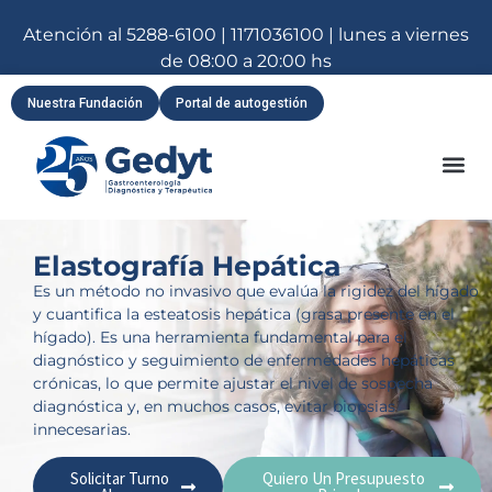
Atención al 5288-6100 | 1171036100 | lunes a viernes
de 08:00 a 20:00 hs
Nuestra Fundación
Portal de autogestión
Elastografía Hepática
Es un método no invasivo que evalúa la rigidez del hígado
y cuantifica la esteatosis hepática (grasa presente en el
hígado). Es una herramienta fundamental para el
diagnóstico y seguimiento de enfermedades hepáticas
crónicas, lo que permite ajustar el nivel de sospecha
diagnóstica y, en muchos casos, evitar biopsias
innecesarias.
Solicitar Turno
Quiero Un Presupuesto