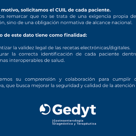
Atención telefónica
5288-6100
1171036100
Lunes a Viernes de 8:00 a 20:00 hs.
PROFESIONALES
T
Ateneos Clínicos
U
Carrera de Médico Especialista en
Endoscopía Diagnóstica y
Terapéutica