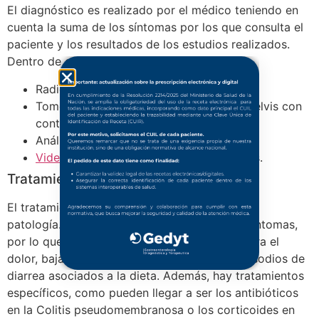
El diagnóstico es realizado por el médico teniendo en
cuenta la suma de los síntomas por los que consulta el
paciente y los resultados de los estudios realizados.
Dentro de estos se encuentran:
Radiografía de abdomen.
Tomografía computada de abdomen y pelvis con
contraste oral y endovenoso.
Análisis de sangre y de materia fecal.
Videocolonoscopía
con toma de biopsias.
Tratamiento
El tratamiento va a depender de la causa de la
patología. El objetivo principal es aliviar los síntomas,
por lo que se suelen indicar medicamentos para el
dolor, bajar la temperatura y disminuir los episodios de
diarrea asociados a la dieta. Además, hay tratamientos
específicos, como pueden llegar a ser los antibióticos
en la Colitis pseudomembranosa o los corticoides en