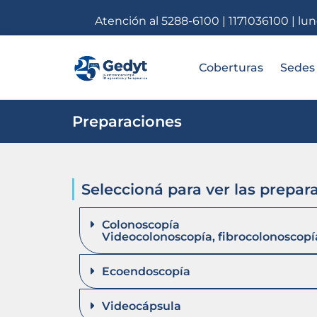
Atención al 5288-6100 | 1171036100 | lu
Coberturas
Sedes
Preparaciones
Seleccioná para ver las prepar
Colonoscopía
Videocolonoscopía, fibrocolonoscopí
Ecoendoscopía
Videocápsula