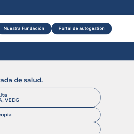
Nuestra Fundación
Portal de autogestión
rada de salud.
lta
A, VEDG
copía