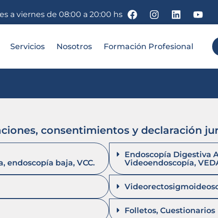
nes a viernes de 08:00 a 20:00 hs
Servicios
Nosotros
Formación Profesional
aciones, consentimientos y declaración ju
Endoscopía Digestiva A
a, endoscopía baja, VCC.
Videoendoscopía, VED
Videorectosigmoideos
Folletos, Cuestionarios